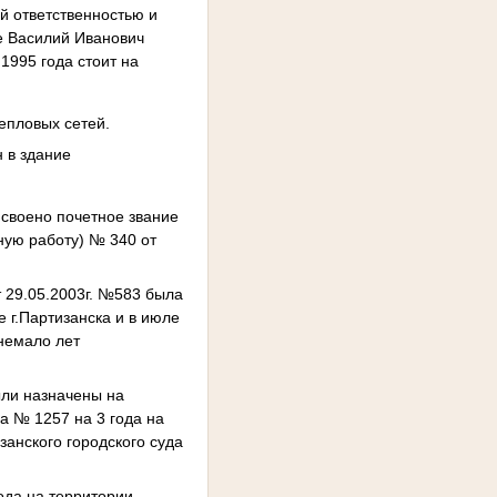
й ответственностью и
ке Василий Иванович
1995 года стоит на
тепловых сетей.
 в здание
исвоено почетное звание
ную работу) № 340 от
т 29.05.2003г. №583 была
 г.Партизанска и в июле
 немало лет
ыли назначены на
за № 1257 на 3 года на
занского городского суда
ода на территории