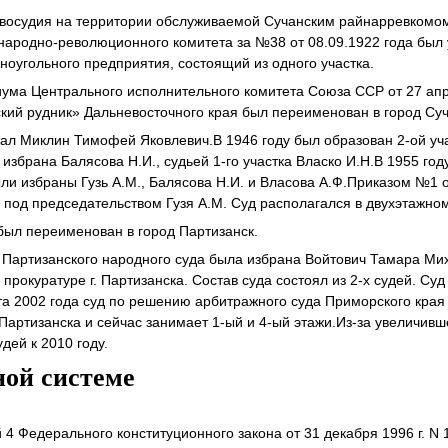
авосудия на территории обслуживаемой Сучанским райнарревкомо
народно-революционного комитета за №38 от 08.09.1922 года был
ноугольного предприятия, состоящий из одного участка.
ума Центрального исполнительного комитета Союза ССР от 27 ап
кий рудник» Дальневосточного края был переименован в город Суч
тал Миклин Тимофей Яковлевич.В 1946 году был образован 2-ой уча
 избрана Балясова Н.И., судьей 1-го участка Власко И.Н.В 1955 го
ыли избраны Гузь А.М., Балясова Н.И. и Власова А.Ф.Приказом №1 о
 под председательством Гузя А.М. Суд располагался в двухэтажно
 был переименован в город Партизанск.
й Партизанского народного суда была избрана Войтович Тамара М
рокуратуре г. Партизанска. Состав суда состоял из 2-х судей. Суд
та 2002 года суд по решению арбитражного суда Приморского кра
 Партизанска и сейчас занимает 1-ый и 4-ый этажи.Из-за увеличивш
дей к 2010 году.
ной системе
й 4 Федерального конституционного закона от 31 декабря 1996 г. N