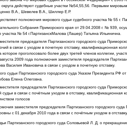
о округа действуют судебные участки №54,55,56. Первыми мировым
щенко В.А., Шевелев В.А., Шиллер Е.Р.
ествляет полномочия мирового судьи судебного участка № 55 г. П
тельного Собрания Приморского края от 29.04.2008 г. № 939, ос
о участка № 54 г.ПартизанскМалова (Лашер) Татьяна Ильинична.
местителя председателя Партизанского городского суда Приморско
чий в связи с уходом в почетную отставку, квалификационная кол
а которое проголосовало более двух третей членов коллегии, учас
 августа 2009 года полномочия заместителя председателя Партизан
ва Василия Ивановича в связи с уходом в почетную отставку.
го судьи Партизанского городского суда Указом Президента РФ от 
юбова Елена Олеговна.
местителя председателя Партизанского городского суда Приморског
судьи в связи с почётным уходом в отставку, квалификационная к
инством голосов
омочия заместителя председателя Партизанского городского суда
овны с 01 декабря 2010 года в связи с почётным уходом в отставку
дьи Партизанского городского суда Соловьевой Л. Д. о прекращен