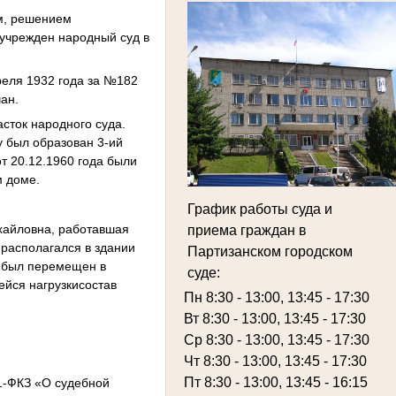
м, решением
 учрежден народный суд в
реля 1932 года за №182
ан.
сток народного суда.
ду был образован 3-ий
т 20.12.1960 года были
м доме.
График работы суда и
ихайловна, работавшая
приема граждан в
 располагался в здании
Партизанском городском
я был перемещен в
суде:
ейся нагрузкисостав
Пн 8:30 - 13:00, 13:45 - 17:30
Вт 8:30 - 13:00, 13:45 - 17:30
Ср 8:30 - 13:00, 13:45 - 17:30
Чт 8:30 - 13:00, 13:45 - 17:30
Пт 8:30 - 13:00, 13:45 - 16:15
 1-ФКЗ «О судебной