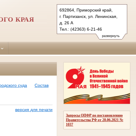
692864, Приморский край,
г. Партизанск, ул. Ленинская,
ОГО КРАЯ
д. 26 А
Тел.: (42363) 6-21-46
partizansky.prm@sudrf.ru
развернуть
схема проезда
родского суда
Состав
версия для печати
Запросы ОПФР по постановлению
Правительства РФ от 28.06.2021 №
1037