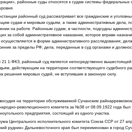
ерации», районные суды относятся к судам системы федеральных 
уровня.
инстанции районный суд рассматривает все гражданские и уголовн
ящим судам и мировым судьям, а также административные дела, 
лении на работе. Районным судам, в частности, подсудны админис
их за собой административное наказание, которое вправе назначит
 осуществляется в форме административного расследования; дела
ение за пределы РФ; дела, переданные в суд органами и должно
ей 21 1-ФКЗ, районный суд является непосредственно вышестоящей
дьям, действующим на территории соответствующего судебного ра
 решения мировых судей, не вступившие в законную силу.
авосудия на территории обслуживаемой Сучанским райнарревкомо
народно-революционного комитета за №38 от 08.09.1922 года был
ноугольного предприятия, состоящий из одного участка.
ума Центрального исполнительного комитета Союза ССР от 27 ап
кий рудник» Дальневосточного края был переименован в город Суч