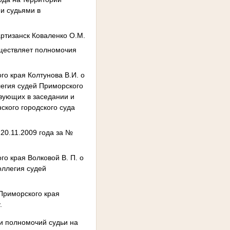
и судьями в
артизанск Коваленко О.М.
уществляет полномочия
го края Колтунова В.И. о
легия судей Приморского
твующих в заседании и
ского городского суда
20.11.2009 года за №
о края Волковой В. П. о
оллегия судей
 Приморского края
.
ии полномочий судьи на