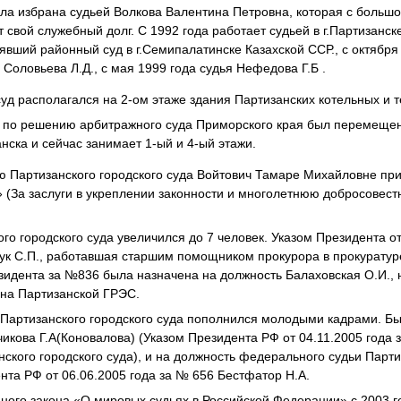
ыла избрана судьей Волкова Валентина Петровна, которая с большо
 свой служебный долг. С 1992 года работает судьей в г.Партизанс
явший районный суд в г.Семипалатинске Казахской ССР., с октября 
Соловьева Л.Д., с мая 1999 года судья Нефедова Г.Б .
суд располагался на 2-ом этаже здания Партизанских котельных и 
д по решению арбитражного суда Приморского края был перемещен
нска и сейчас занимает 1-ый и 4-ый этажи.
ю Партизанского городского суда Войтович Тамаре Михайловне пр
(За заслуги в укреплении законности и многолетнюю добросовест
го городского суда увеличился до 7 человек. Указом Президента о
ук С.П., работавшая старшим помощником прокурора в прокуратуре
езидента за №836 была назначена на должность Балаховская О.И.,
на Партизанской ГРЭС.
й Партизанского городского суда пополнился молодыми кадрами. Б
икова Г.А(Коновалова) (Указом Президента РФ от 04.11.2005 года 
ского городского суда), и на должность федерального судьи Парти
ента РФ от 06.06.2005 года за № 656 Бестфатор Н.А.
ого закона «О мировых судьях в Российской Федерации» с 2003 г