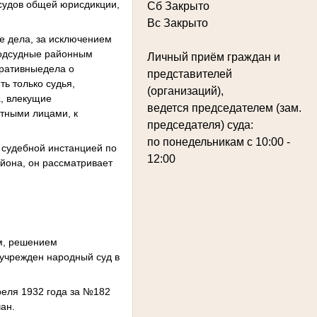
судов общей юрисдикции,
Сб Закрыто
Вс Закрыто
ые дела, за исключением
подсудные районным
Личный приём граждан и
тративныедела о
представителей
ь только судья,
(организаций),
, влекущие
ведется председателем (зам.
стными лицами, к
председателя) суда:
по понедельникам с 10:00 -
 судебной инстанцией по
12:00
йона, он рассматривает
м, решением
 учрежден народный суд в
реля 1932 года за №182
ан.