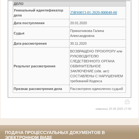
ДЕЛО
Уникальный идентификатор
25RS0013-01-2020-000049-60
дела
Дата поступления
20.01.2020
Приказчикова Галина
Судья
Александровна
Дата рассмотрения
30.11.2020
ВОЗВРАЩЕНО ПРОКУРОРУ или
РУКОВОДИТЕЛЮ
СЛЕДСТВЕННОГО ОРГАНА
Результат рассмотрения
ОБВИНИТЕЛЬНОЕ
ЗАКЛЮЧЕНИЕ (обв. акт)
СОСТАВЛЕНЫ С НАРУШЕНИЕМ
требований Кодекса
Признак рассмотрения дела
Рассмотрено единолично судьей
изменено 25.09.2025 17:00
ПОДАЧА ПРОЦЕССУАЛЬНЫХ ДОКУМЕНТОВ В
ЭЛЕКТРОННОМ ВИДЕ