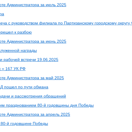
боте Администратора за июль 2025
ра
реча с руководством филиала по Партизанскому городскому окру
ерешел к разбою
боте Администратора за июнь 2025
служенной награды
и рабочей встречи 19.06.2025
ж = 167 УК РФ
боте Администратора за май 2025
Д пошел по пути обмана
одачи и рассмотрения обращений
им празднованием 80-й годовщины дня Победы
боте Администратора за апрель 2025
к 80-й годовщине Победы