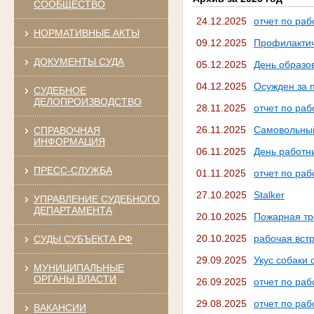
СООБЩЕСТВО
24.12.2025
отчет по раб
НОРМАТИВНЫЕ АКТЫ
09.12.2025
Профилактич
ДОКУМЕНТЫ СУДА
05.12.2025
День образо
04.12.2025
Осужден за 
СУДЕБНОЕ
ДЕЛОПРОИЗВОДСТВО
28.11.2025
отчет по раб
26.11.2025
Самовольный
СПРАВОЧНАЯ
ИНФОРМАЦИЯ
06.11.2025
День работни
ПРЕСС-СЛУЖБА
01.11.2025
отчет по раб
27.10.2025
Stalker
УПРАВЛЕНИЕ СУДЕБНОГО
ДЕПАРТАМЕНТА
20.10.2025
Пожарная тр
20.10.2025
рабочая вст
СУДЫ СУБЪЕКТА РФ
29.09.2025
Укус собаки
МУНИЦИПАЛЬНЫЕ
ОРГАНЫ ВЛАСТИ
26.09.2025
отчет по ра
29.08.2025
отчет по раб
ВАКАНСИИ