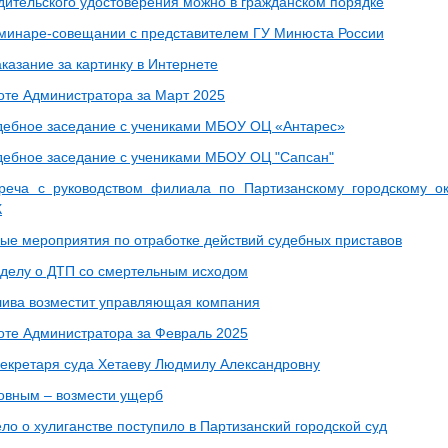
дительского удостоверения можно в гражданском порядке
еминаре-совещании с представителем ГУ Минюста России
казание за картинку в Интернете
боте Администратора за Март 2025
дебное заседание с учениками МБОУ ОЦ «Антарес»
дебное заседание с учениками МБОУ ОЦ "Сапсан"
треча с руководством филиала по Партизанскому городскому
К
ые мероприятия по отработке действий судебных приставов
 делу о ДТП со смертельным исходом
лива возместит управляющая компания
боте Администратора за Февраль 2025
екретаря суда Хетаеву Людмилу Александровну
овным – возмести ущерб
ло о хулиганстве поступило в Партизанский городской суд