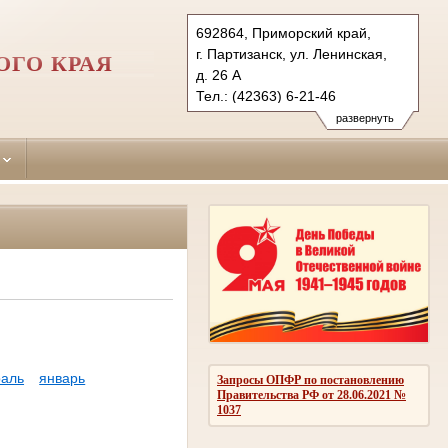
692864, Приморский край,
г. Партизанск, ул. Ленинская,
ОГО КРАЯ
д. 26 А
Тел.: (42363) 6-21-46
partizansky.prm@sudrf.ru
развернуть
схема проезда
аль
январь
Запросы ОПФР по постановлению
Правительства РФ от 28.06.2021 №
1037