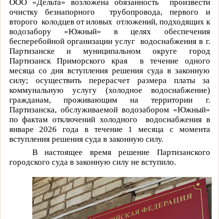
ООО «Дельта»
в
озложена обязанность
произвести
очистку безнапорного
трубопровода, первого и
второго
колодцев от иловых
отложений, подходящих к
водозабору «Южный» в целях обеспечения
бесперебойной организации услуг
водоснабжения в г.
Партизанске и муниципальном округе город
Партизанск Приморского края
в течение одного
месяца со дня вступления решения суда в законную
силу; осуществить перерасчет размера платы за
коммунальную услугу (холодное водоснабжение)
гражданам, проживающим на территории г.
Партизанска, обслуживаемой водозабором «Южный»
по фактам отключений холодного
водоснабжения в
январе 2026 года в течение 1 месяца с момента
вступления решения суда в законную силу.
В настоящее время решение Партизанского
городского суда в законную силу не вступило.