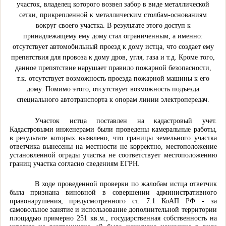
участок, владелец которого возвел забор в виде металлической
сетки, прикрепленной к металлическим столбам-основаниям
вокруг своего участка. В результате этого доступ к
принадлежащему ему дому стал ограниченным, а именно:
отсутствует автомобильный проезд к дому истца, что создает ему
препятствия для провоза к дому дров, угля, газа и т.д. Кроме того,
данное препятствие нарушает правило пожарной безопасности,
т.к. отсутствует возможность проезда пожарной машины к его
дому. Помимо этого, отсутствует возможность подъезда
специального автотранспорта к опорам линии электропередач.
Участок истца поставлен на кадастровый учет.
Кадастровыми инженерами были проведены камеральные работы,
в результате которых выявлено, что границы земельного участка
ответчика вынесены на местности не корректно, местоположение
установленной ограды участка не соответствует местоположению
границ участка согласно сведениям ЕГРН.
В ходе проведенной проверки по жалобам истца ответчик
была признана виновной в совершении административного
правонарушения, предусмотренного ст. 7.1 КоАП РФ - за
самовольное занятие и использование дополнительной территории
площадью примерно 251 кв.м., государственная собственность на