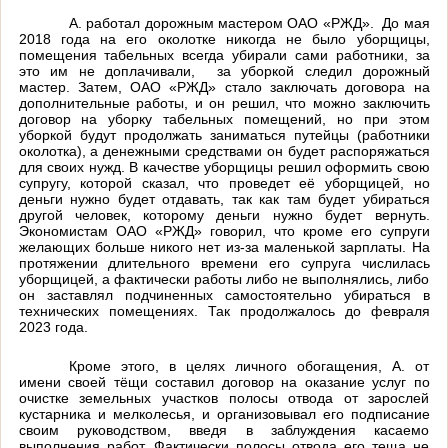
А. работал дорожным мастером ОАО «РЖД».
До мая
2018 года на его околотке никогда не было уборщицы,
помещения табельных всегда убирали сами работники, за
это им не доплачивали,
за уборкой следил дорожный
мастер. Затем, ОАО «РЖД» стало заключать договора на
дополнительные работы, и он решил, что можно заключить
договор на уборку табельных помещений, но при этом
уборкой будут продолжать заниматься путейцы (работники
околотка), а денежными средствами он будет распоряжаться
для своих нужд. В качестве уборщицы решил оформить свою
супругу, которой сказал, что проведет её уборщицей, но
деньги нужно будет отдавать, так как там будет убираться
другой человек, которому деньги нужно будет вернуть.
Экономистам ОАО «РЖД» говорил, что кроме его супруги
желающих больше никого нет из-за маленькой зарплаты. На
протяжении длительного времени его супруга числилась
уборщицей, а фактически работы либо не выполнялись, либо
он заставлял подчиненных самостоятельно убираться в
технических помещениях. Так продолжалось до февраля
2023 года.
Кроме этого, в целях личного обогащения, А. от
имени своей тёщи составил договор на оказание услуг по
очистке земельных участков полосы отвода от зарослей
кустарника и мелколесья, и организовывал его подписание
своим руководством, введя в заблуждения касаемо
выполнения работ. Фактически полосы отвода его теща не