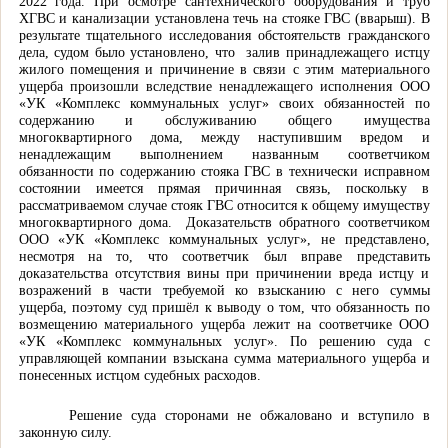
2022 года. При осмотре сантехнического оборудования и труб
ХГВС и канализации установлена течь на стояке ГВС (вварыш).
В
результате тщательного исследования обстоятельств гражданского
дела, судом было установлено, что
залив принадлежащего истцу
жилого помещения и причинение в связи с этим материального
ущерба произошли вследствие ненадлежащего исполнения ООО
«УК «Комплекс коммунальных услуг» своих обязанностей по
содержанию и обслуживанию общего имущества
многоквартирного дома, между наступившим вредом и
ненадлежащим выполнением названным соответчиком
обязанности по содержанию стояка ГВС в технически исправном
состоянии имеется прямая причинная связь, поскольку в
рассматриваемом случае стояк ГВС относится к общему имуществу
многоквартирного дома.
Доказательств обратного соответчиком
ООО «УК «Комплекс коммунальных услуг», не представлено,
несмотря на то, что соответчик был вправе представить
доказательства отсутствия вины при причинении вреда истцу и
возражений в части требуемой ко взысканию с него суммы
ущерба, поэтому суд пришёл к выводу о том, что обязанность по
возмещению материального ущерба лежит на соответчике ООО
«УК «Комплекс коммунальных услуг».
По решению суда с
управляющей компании взыскана сумма материального ущерба и
понесенных истцом судебных расходов.
Решение суда сторонами не обжаловано и вступило в
законную силу.