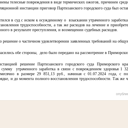
ены телесные повреждения в виде термических ожогов, причинен средн
ляционной инстанции приговор Партизанского городского суда был остав
тился в суд с иском к осужденному о
взыскании утраченного заработк
тановления трудоспособности, а так же расходов на лечение и приобрет
нного в результате преступления, и возмещении судебных расходов.
о решение о частичном удовлетворении заявленных требований на общую
ласились обе стороны,
дело было передано на рассмотрение в Приморски
станцией решение Партизанского городского суда Приморского кра
а сумму
утраченного заработка в связи с повреждением здоровья 1 3
емесячно в размере 29 851,13 руб., начиная с 01.07.2024 года, с 
ядке, и до момента полного восстановления трудоспособности. Так же 
опубли