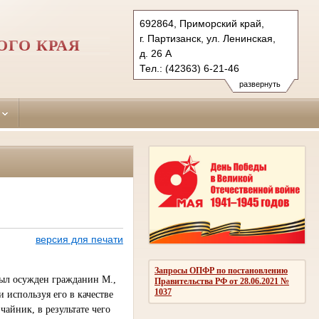
692864, Приморский край,
г. Партизанск, ул. Ленинская,
ОГО КРАЯ
д. 26 А
Тел.: (42363) 6-21-46
partizansky.prm@sudrf.ru
развернуть
схема проезда
версия для печати
Запросы ОПФР по постановлению
был осужден гражданин М.,
Правительства РФ от 28.06.2021 №
1037
 используя его в качестве
чайник, в результате чего