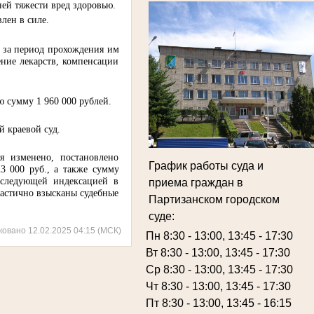
ей тяжести вред здоровью.
лен в силе.
а за период прохождения им
ение лекарств, компенсации
 сумму 1 960 000 рублей.
й краевой суд.
я изменено, постановлено
График работы суда и
23 000 руб., а также сумму
последующей индексацией в
приема граждан в
частично взысканы судебные
Партизанском городском
суде:
ковано 12.02.2025 04:15 (МСК)
Пн 8:30 - 13:00, 13:45 - 17:30
Вт 8:30 - 13:00, 13:45 - 17:30
Ср 8:30 - 13:00, 13:45 - 17:30
Чт 8:30 - 13:00, 13:45 - 17:30
Пт 8:30 - 13:00, 13:45 - 16:15