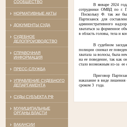
СООБЩЕСТВО
В январе 2024 год
сотрудники ОМВД по г. П
НОРМАТИВНЫЕ АКТЫ
Поскольку Ф. так же бы
Партизанск для составле
административного надзор
ДОКУМЕНТЫ СУДА
хвататься за форменное о
в область головы, тела и ко
СУДЕБНОЕ
ДЕЛОПРОИЗВОДСТВО
В судебном заседа
полиции снимал ее поведен
СПРАВОЧНАЯ
хватала за волосы, была нем
ИНФОРМАЦИЯ
на ее поведение, так как о
стало возможным из-за
ее
ПРЕСС-СЛУЖБА
Приговор Партизан
наказание в виде лишения 
УПРАВЛЕНИЕ СУДЕБНОГО
ДЕПАРТАМЕНТА
сроком 3
года.
СУДЫ СУБЪЕКТА РФ
МУНИЦИПАЛЬНЫЕ
ОРГАНЫ ВЛАСТИ
ВАКАНСИИ