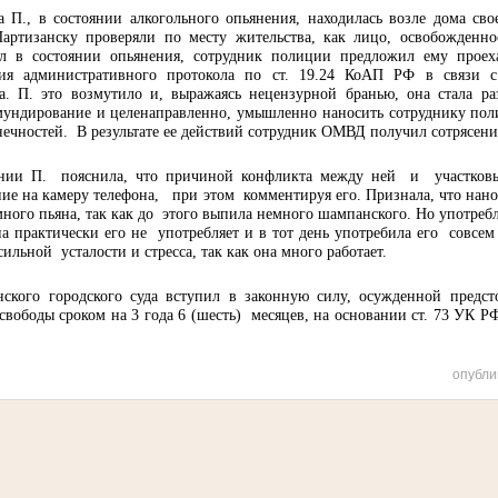
а П., в состоянии алкогольного опьянения, находилась возле дома сво
артизанску проверяли по месту жительства, как лицо, освобожденно
л в состоянии опьянения, сотрудник полиции предложил ему прое
ния административного протокола по ст. 19.24 КоАП РФ
в связи 
а. П. это возмутило и, выражаясь нецензурной бранью, она стала ра
бмундирование и целенаправленно, умышленно наносить сотруднику пол
нечностей.
В результате ее действий сотрудник ОМВД получил сотрясени
нии П.
пояснила, что причиной конфликта между ней
и
участков
ие на камеру телефона,
при этом
комментируя его. Признала, что нан
ного пьяна, так как до
этого выпила немного шампанского. Но употреб
на практически его не
употребляет и в тот день употребила его
совсем
 сильной
усталости и стресса, так как она много работает.
ского городского суда вступил в законную силу, осужденной предст
свободы сроком на 3 года 6 (шесть)
месяцев, на основании ст. 73 УК Р
опубли