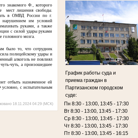
его знакомого Ф., которого
е
мест лишения свободы.
хать в ОМВД России по г.
с нарушением им условий
змахивать руками, а также
иции с силой удары руками
е головного мозга.
ым было то, что сотрудник
осила полицейскому удары и
ленный алкоголь не повлиял
 чуть-чуть, а произошедшее
График работы суда и
приема граждан в
оит отбыть назначенное ей
Ф условно, с испытательным
Партизанском городском
суде:
Пн 8:30 - 13:00, 13:45 - 17:30
ковано 18.11.2024 04:29 (МСК)
Вт 8:30 - 13:00, 13:45 - 17:30
Ср 8:30 - 13:00, 13:45 - 17:30
Чт 8:30 - 13:00, 13:45 - 17:30
Пт 8:30 - 13:00, 13:45 - 16:15