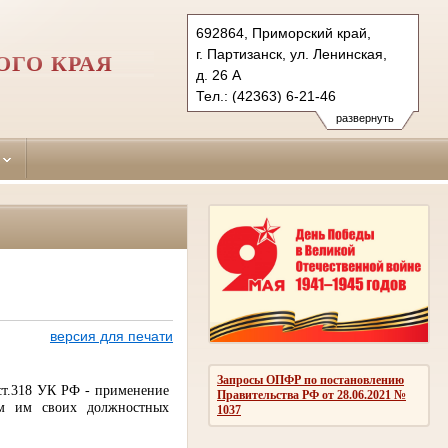
692864, Приморский край,
г. Партизанск, ул. Ленинская,
ОГО КРАЯ
д. 26 А
Тел.: (42363) 6-21-46
partizansky.prm@sudrf.ru
развернуть
схема проезда
версия для печати
Запросы ОПФР по постановлению
 ст.318 УК РФ - применение
Правительства РФ от 28.06.2021 №
ем им своих должностных
1037